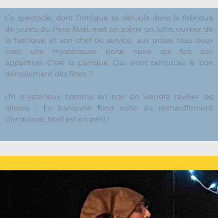
Ce spectacle, dont l’intrigue se déroule dans la fabrique
de jouets du Père Noël, met en scène un lutin, ouvrier de
la fabrique, et son chef de service, aux prises tous deux
avec une mystérieuse boite noire qui fait son
apparition.
C’est la panique.
Qui vient perturber le bon
déroulement des fêtes ?
Un mystérieux homme en noir en viendra révéler les
raisons : La banquise fond suite au réchauffement
climatique, Noël est en péril !