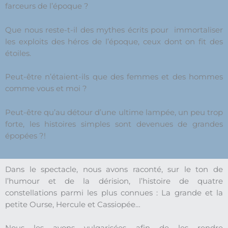
farceurs de l’époque ?
Que nous reste-t-il des mythes écrits pour immortaliser
les exploits des héros de l’époque, ceux dont on fit des
étoiles.
Peut-être n’étaient-ils que des femmes et des hommes
comme vous et moi ?
Peut-être qu’au détour d’une ultime lampée, un peu trop
forte, les histoires simples sont devenues de grandes
épopées ?!
Dans le spectacle, nous avons raconté, sur le ton de
l’humour et de la dérision, l’histoire de quatre
constellations parmi les plus connues : La grande et la
petite Ourse, Hercule et Cassiopée…