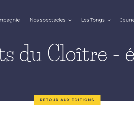
ompagnie
Nos spectacles
Les Tongs
Jeun
s du Cloître - 
RETOUR AUX ÉDITIONS