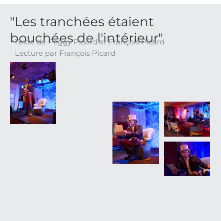
"Les tranchées étaient
bouchées de l'intérieur"
Texte de Peggy Picard et François Picard
Lecture par François Picard