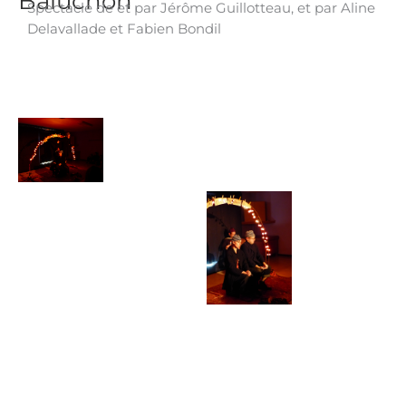
Baluchon"
Spectacle de et par Jérôme Guillotteau, et par Aline
Delavallade et Fabien Bondil