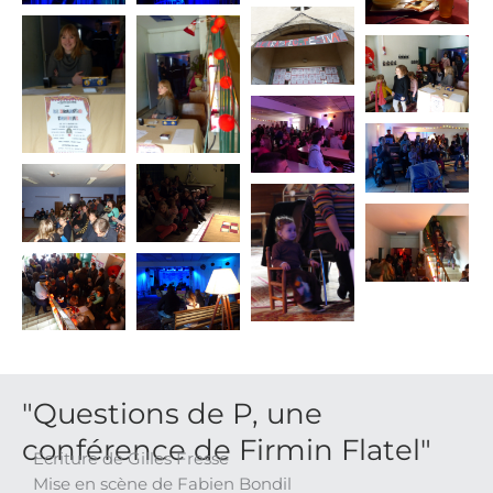
"Questions de P, une
conférence de Firmin Flatel"
Ecriture de Gilles Fresse
Mise en scène de Fabien Bondil